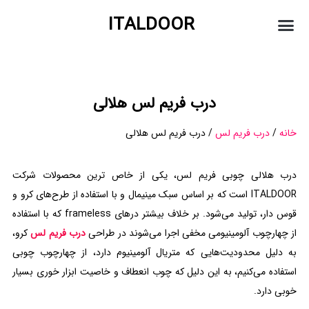
ITALDOOR
درباره ما
درب شیشه ای
درب فریم لس
درب پیوت
درب کشویی
صفحه نخست
درب فریم لس هلالی
خانه
/
درب فریم لس
/ درب فریم لس هلالی
درب هلالی چوبی فریم لس، یکی از خاص ترین محصولات شرکت
ITALDOOR است که بر اساس سبک مینیمال و با استفاده از طرح‌های کرو و
قوس دار، تولید می‌شود. بر خلاف بیشتر درهای frameless که با استفاده
از چهارچوب آلومینیومی مخفی اجرا می‌شوند در طراحی
درب فریم لس
کرو،
به دلیل محدودیت‌هایی که متریال آلومینیوم دارد، از چهارچوب چوبی
استفاده می‌کنیم، به این دلیل که چوب انعطاف و خاصیت ابزار خوری بسیار
خوبی دارد.