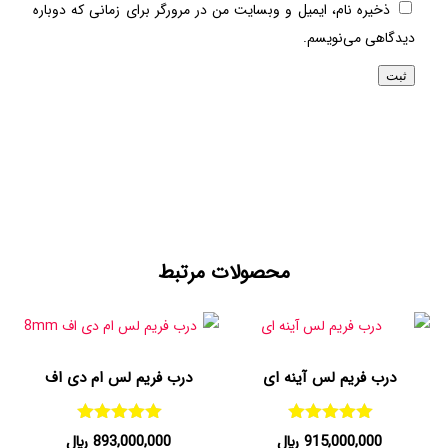
ذخیره نام، ایمیل و وبسایت من در مرورگر برای زمانی که دوباره
دیدگاهی می‌نویسم.
محصولات مرتبط
درب فریم لس آینه ای
درب فریم لس ام دی اف
امتیاز
امتیاز
915,000,000
﷼
893,000,000
﷼