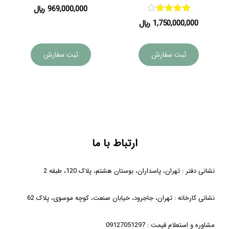
امتیاز
969,000,000
﷼
4.00
امتیاز
1,750,000,000
﷼
از 5
4.00
از 5
ثبت سفارش
ثبت سفارش
ارتباط با ما
نشانی دفتر : تهران، پاسداران، بوستان هشتم، پلاک 120، طبقه 2
نشانی کارخانه : تهران، جاجرود، خیابان صنعت، کوچه موسوی، پلاک 62
مشاوره و استعلام قیمت : 09127051297