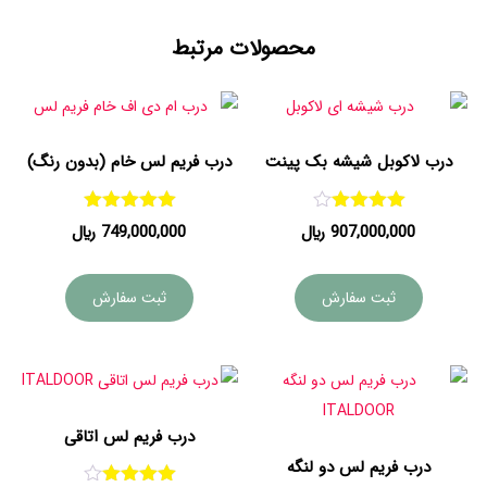
محصولات مرتبط
درب لاکوبل شیشه بک پینت
درب فریم لس خام (بدون رنگ)
امتیاز
امتیاز
907,000,000
﷼
749,000,000
﷼
5.00
4.00
از 5
از 5
ثبت سفارش
ثبت سفارش
درب فریم لس اتاقی
درب فریم لس دو لنگه