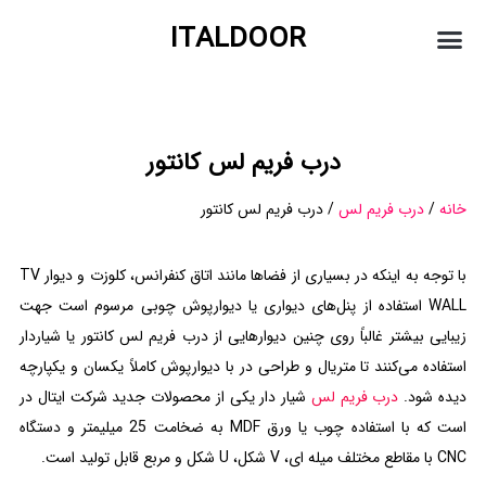
ITALDOOR
درباره ما
درب شیشه ای
درب فریم لس
درب پیوت
درب کشویی
درب فریم لس کانتور
خانه
/
درب فریم لس
/ درب فریم لس کانتور
با توجه به اینکه در بسیاری از فضاها مانند اتاق کنفرانس، کلوزت و دیوار TV
WALL استفاده از پنل‌های دیواری یا دیوارپوش چوبی مرسوم است جهت
زیبایی بیشتر غالباً روی چنین دیوارهایی از درب فریم لس کانتور یا شیاردار
استفاده می‌کنند تا متریال و طراحی در با دیوارپوش کاملاً یکسان و یکپارچه
دیده شود.
درب فریم لس
شیار دار یکی از محصولات جدید شرکت ایتال در
است که با استفاده چوب یا ورق MDF به ضخامت 25 میلیمتر و دستگاه
CNC با مقاطع مختلف میله ای، V شکل، U شکل و مربع قابل تولید است.