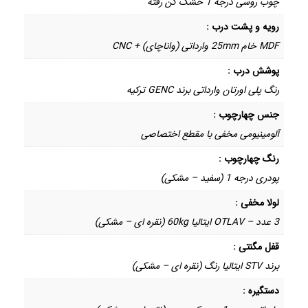
چوب روسی درجه 1 خشک کن رفته
رویه و پشت درب :
MDF خام 25mm وارداتی (واناچای) + CNC
پوشش درب :
رنگ پلی اورتان وارداتی برند GENC ترکیه
جنس چهارچوب :
آلومینیومی مخفی با مقطع اختصاصی
رنگ چهارچوب :
پودری درجه 1 (سفید – مشکی)
لولا مخفی :
3 عدد – OTLAV ایتالیا 60kg (نقره ای – مشکی)
قفل مگنتی :
برند STV ایتالیا رنگ (نقره ای – مشکی)
دستگیره :